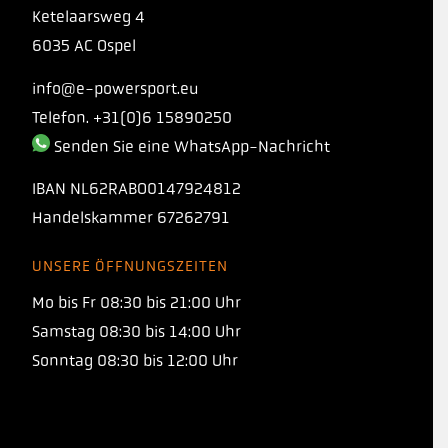
Ketelaarsweg 4
6035 AC Ospel
info@e-powersport.eu
Telefon. +31(0)6 15890250
Senden Sie eine WhatsApp-Nachricht
IBAN
NL62RABO0147924812
Handelskammer
67262791
UNSERE ÖFFNUNGSZEITEN
Mo bis Fr 08:30 bis 21:00 Uhr
EINFÜHRUNG
Samstag 08:30 bis 14:00 Uhr
TORQ 1:1 PROTO
Sonntag 08:30 bis 12:00 Uhr
Unsere neue Kohlenhydratformel mit einem
Maltodextrin-Fruktose-Verhältnis von 1:1
ermöglicht Ihnen den Verzehr von über 120