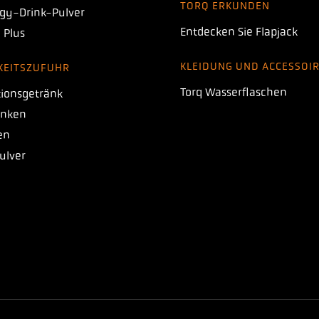
TORQ ERKUNDEN
gy-Drink-Pulver
Entdecken Sie Flapjack
 Plus
KLEIDUNG UND ACCESSOI
KEITSZUFUHR
Torq Wasserflaschen
ionsgetränk
inken
en
ulver