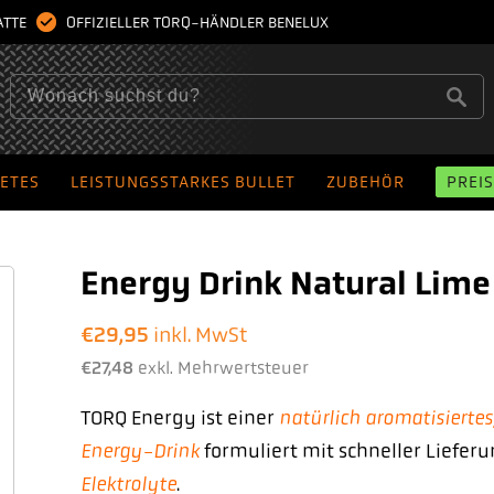
BATTE
OFFIZIELLER TORQ-HÄNDLER BENELUX
BETES
LEISTUNGSSTARKES BULLET
ZUBEHÖR
PREI
Energy Drink Natural Lime
€
29,95
inkl. MwSt
€
27,48
exkl. Mehrwertsteuer
natürlich aromatisiertes
TORQ Energy ist einer
Energy-Drink
formuliert mit schneller Liefer
Elektrolyte
.