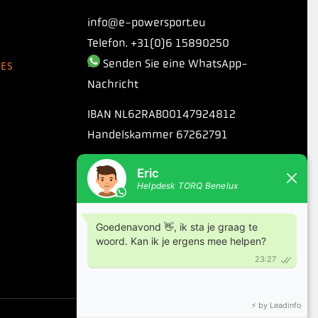
info@e-powersport.eu
Telefon. +31(0)6 15890250
Senden Sie eine WhatsApp-
RES
Nachricht
IBAN
NL62RABO0147924812
Handelskammer
67262791
UNSERE ÖFFNUNGSZEITEN
Mo bis Fr 08:30 bis 21:00 Uhr
Samstag 08:30 bis 14:00 Uhr
Sonntag 08:30 bis 12:00 Uhr