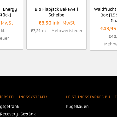
l Energy
Bio Flapjack Bakewell
Waldfrucht
Stück)
Scheibe
Box (15 
Gu
€
3,50
. MwSt
inkl. MwSt
€
43,95
kl.
€
3,21
exkl. Mehrwertsteuer
€
40
euer
Mehrw
HERSTELLUNGSSYSTEMTM
LEISTUNGSSTARKES BULLE
gsgetränk
Kugelkauen
 Recovery-Getränk