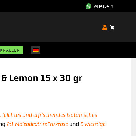
WHATSAPP
SKNALLER
 & Lemon 15 x 30 gr
, leichtes und erfrischendes isotonisches
2:1 Maltodextrin:Fruktose
5 wichtige
ung
und