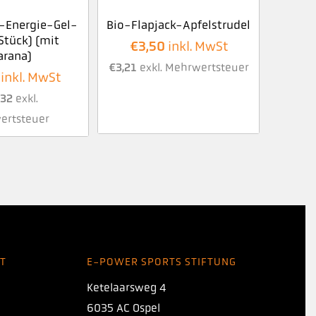
-Energie-Gel-
Bio-Flapjack-Apfelstrudel
Stück) (mit
€
3,50
inkl. MwSt
arana)
€
3,21
exkl. Mehrwertsteuer
inkl. MwSt
,32
exkl.
ertsteuer
T
E-POWER SPORTS STIFTUNG
Ketelaarsweg 4
6035 AC Ospel