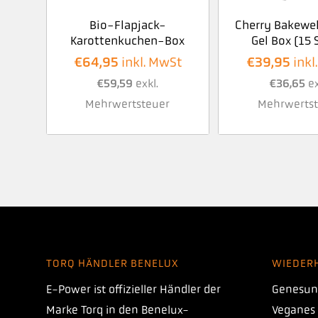
Bio-Flapjack-
Cherry Bakewel
Karottenkuchen-Box
Gel Box (15 
€
64,95
€
39,95
inkl. MwSt
inkl
€
59,59
exkl.
€
36,65
ex
Mehrwertsteuer
Mehrwertst
TORQ HÄNDLER BENELUX
WIEDER
E-Power ist offizieller Händler der
Genesun
Marke Torq in den Benelux-
Veganes