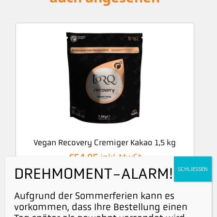
Vegan Recovery Cremiger Kakao 1,5 kg
€
54,95
inkl. MwSt
DREHMOMENT-ALARM!
SCHLIESSEN
€
50,41
exkl. Mehrwertsteuer
Aufgrund der Sommerferien kann es
vorkommen, dass Ihre Bestellung einen