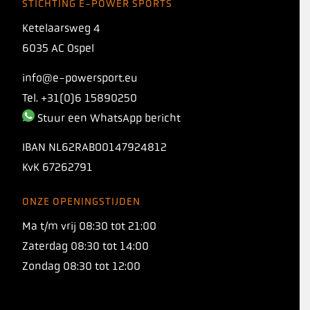
STICHTING E-POWER SPORTS
Ketelaarsweg 4
6035 AC Ospel
info@e-powersport.eu
Tel. +31(0)6 15890250
Stuur een WhatsApp bericht
IBAN
NL62RABO0147924812
KvK
67262791
ONZE OPENINGSTIJDEN
INTRODUCING
Ma t/m vrij 08:30 tot 21:00
TORQ 1:1 PROTO
Zaterdag 08:30 tot 14:00
Zondag 08:30 tot 12:00
Onze nieuwe koolhydraatformule met een
verhouding van 1:1 tussen maltodextrine en
fructose, waarmee je 120+ gram koolhydraten