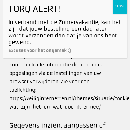
advertenties kunnen aanbieden. Bij uw
TORQ ALERT!
CLOSE
eerste bezoek aan onze website hebben wij
In verband met de Zomervakantie, kan het
u al geïnformeerd over deze cookies en
zijn dat jouw bestelling een dag later
toestemming gevraagd voor het plaatsen
wordt verzonden dan dat je van ons bent
ervan. U kunt zich afmelden voor cookies
gewend.
door uw internetbrowser zo in te stellen dat
Excuses voor het ongemak :)
deze geen cookies meer opslaat. Daarnaast
kunt u ook alle informatie die eerder is
opgeslagen via de instellingen van uw
browser verwijderen. Zie voor een
toelichting:
https://veiliginternetten.nl/themes/situatie/cooki
wat-zijn-het-en-wat-doe-ik-ermee/
Gegevens inzien, aanpassen of