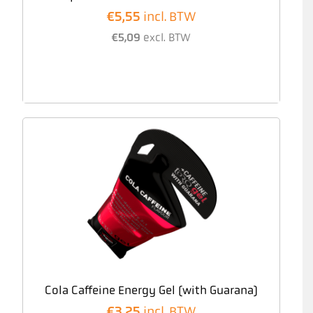
€
5,55
incl. BTW
€
5,09
excl. BTW
Cola Caffeine Energy Gel (with Guarana)
€
3,25
incl. BTW