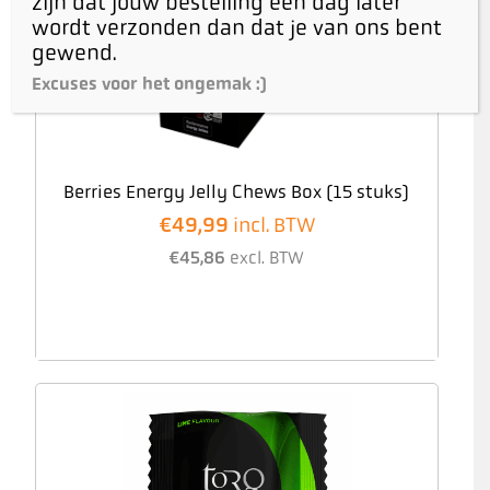
zijn dat jouw bestelling een dag later
wordt verzonden dan dat je van ons bent
gewend.
Excuses voor het ongemak :)
Berries Energy Jelly Chews Box (15 stuks)
€
49,99
incl. BTW
€
45,86
excl. BTW