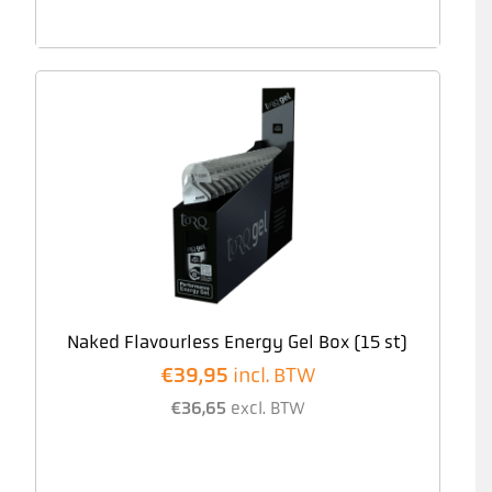
Naked Flavourless Energy Gel Box (15 st)
€
39,95
incl. BTW
€
36,65
excl. BTW