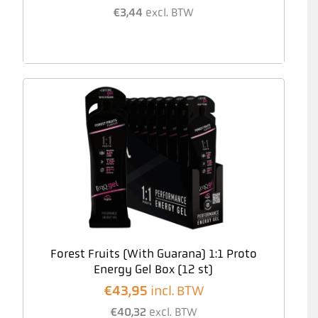
€
3,44
excl. BTW
Forest Fruits (With Guarana) 1:1 Proto
Energy Gel Box (12 st)
€
43,95
incl. BTW
€
40,32
excl. BTW