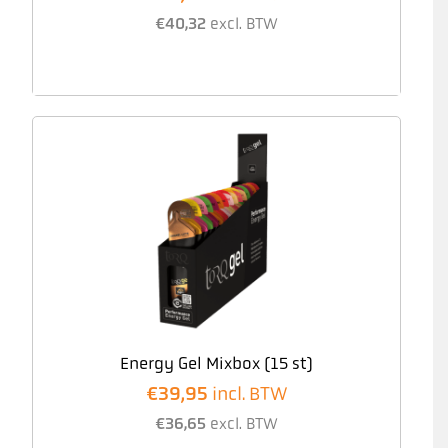
€
40,32
excl. BTW
Energy Gel Mixbox (15 st)
€
39,95
incl. BTW
€
36,65
excl. BTW