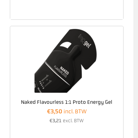
Naked Flavourless 1:1 Proto Energy Gel
€
3,50
incl. BTW
€
3,21
excl. BTW