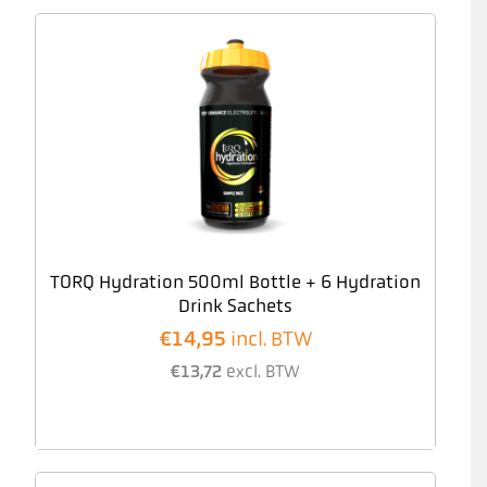
TORQ Hydration 500ml Bottle + 6 Hydration
Drink Sachets
€
14,95
incl. BTW
€
13,72
excl. BTW