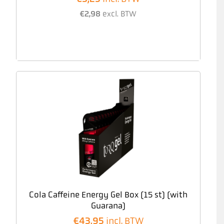
€
2,98
excl. BTW
Cola Caffeine Energy Gel Box (15 st) (with
Guarana)
€
43,95
incl. BTW