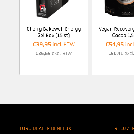
Cherry Bakewell Energy
Vegan Recover
Gel Box (15 st)
Cocoa 1,5
€
39,95
€
54,95
incl. BTW
inc
€
36,65
excl. BTW
€
50,41
excl
TORQ DEALER BENELUX
RECOVE