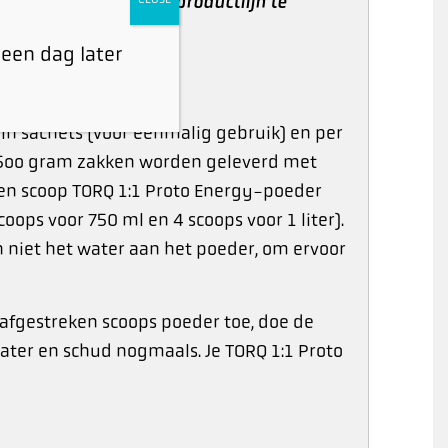
TORQ Fuelling System-productlijn te
 een dag later
 in sachets (voor eenmalig gebruik) en per
e 5oo gram zakken worden geleverd met
ken scoop TORQ 1:1 Proto Energy-poeder
oops voor 750 ml en 4 scoops voor 1 liter).
n niet het water aan het poeder, om ervoor
 afgestreken scoops poeder toe, doe de
ater en schud nogmaals. Je TORQ 1:1 Proto