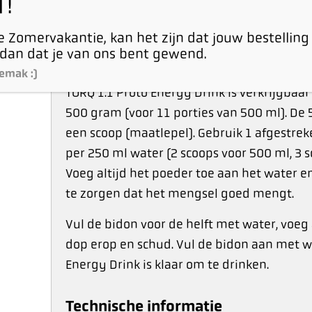
T!
per uur, raden wij aan onze reguliere 2:1 
gebruiken.
 Zomervakantie, kan het zijn dat jouw bestelling
dan dat je van ons bent gewend.
Product gebruik
emak :)
TORQ 1:1 Proto Energy Drink is verkrijgbaar
500 gram (voor 11 porties van 500 ml). D
een scoop (maatlepel). Gebruik 1 afgestre
per 250 ml water (2 scoops voor 500 ml, 3 sc
Voeg altijd het poeder toe aan het water e
te zorgen dat het mengsel goed mengt.
Vul de bidon voor de helft met water, voeg
dop erop en schud. Vul de bidon aan met w
Energy Drink is klaar om te drinken.
Technische informatie