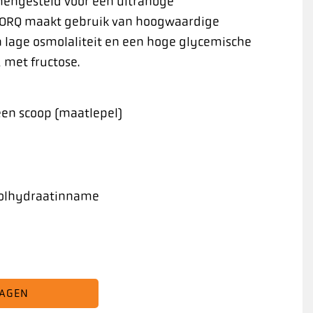
amengesteld voor een ultrahoge
TORQ maakt gebruik van hoogwaardige
 lage osmolaliteit en een hoge glycemische
 met fructose.
en scoop (maatlepel)
koolhydraatinname
WAGEN