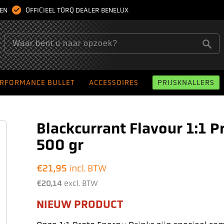
GEN
OFFICIEEL TORQ DEALER BENELUX
RFORMANCE BULLET
ACCESSOIRES
PRIJSKNALLERS
Blackcurrant Flavour 1:1 
500 gr
€
21,95
incl. BTW
€
20,14
excl. BTW
NIEUW PRODUCT