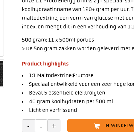
Onze 1:1 Proto Energy Drinks zijn speciaal s
koolhydraatinname van 120+ gram per uur. 
maltodextrine, een vorm van glucose met een
index, en mengt dit in een verhouding van 1:1
500 gram: 11 x 500ml porties
> De 5oo gram zakken worden geleverd met e
Product highlights
1:1 Maltodextrine:Fructose
Speciaal ontwikkeld voor een zeer hoge 
Bevat 5 essentiële elektrolyten
40 gram koolhydraten per 500 ml
Licht en verfrissend
IN WINKEL