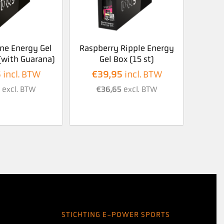
ine Energy Gel
Raspberry Ripple Energy
 (with Guarana)
Gel Box (15 st)
5
€
39,95
incl. BTW
incl. BTW
2
excl. BTW
€
36,65
excl. BTW
STICHTING E-POWER SPORTS