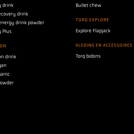
 drink
Bullet chew
covery drink
TORQ EXPLORE
energy drink powder
Explore Flapjack
 Plus
KLEDING EN ACCESSOIRES
ION
Torq bidons
on drink
gan
ganic
Powder