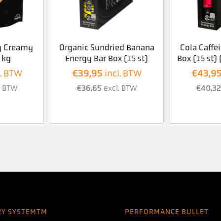
y Creamy
Organic Sundried Banana
Cola Caffe
 kg
Energy Bar Box (15 st)
Box (15 st)
€
39,95
€
43,9
l. BTW
incl. BTW
. BTW
€
36,65
excl. BTW
€
40,3
RY SYSTEMTM
PERFORMANCE BULLET