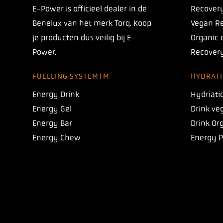
E-Power is officieel dealer in de
Recovery
Benelux van het merk Torq. Koop
Vegan Re
je producten dus veilig bij E-
Organic 
Power.
Recovery
FUELLING SYSTEMTM
HYDRAT
Energy Drink
Hydriati
Energy Gel
Drink ve
INTRODUCING
Energy Bar
Drink Or
TORQ 1:1 PROTO
Energy Chew
Energy 
Onze nieuwe koolhydraatformule met een
verhouding van 1:1 tussen maltodextrine en
fructose, waarmee je 120+ gram
koolhydraten per uur kunt innemen!
10%
Gebruik nu code
PROTO10
voor
kennismakingskorting
.
*Kortingscode is eenmalig te gebruiken,