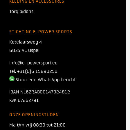
KLEDING EN ACCESSOIRES
Torq bidons
STICHTING E-POWER SPORTS
Ketelaarsweg 4
6035 AC Ospel
info@e-powersport.eu
Tel. +31(0)6 15890250
Stuur een WhatsApp bericht
IBAN
NL62RABO0147924812
KvK
67262791
ONZE OPENINGSTIJDEN
INTRODUCING
Ma t/m vrij 08:30 tot 21:00