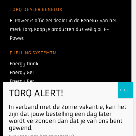
TORQ DEALER BENELUX
E-Power is officieel dealer in de Benelux van het
merk Torq. Koop je producten dus veilig bij E-
Power.
FUELLING SYSTEMTM
Energy Drink
Energy Gel
Energy Bar
Energy Chew
TORQ ALERT!
CLOSE
In verband met de Zomervakantie, kan het
RECOVERY SYSTEMTM
zijn dat jouw bestelling een dag later
wordt verzonden dan dat je van ons bent
Recovery drink
gewend.
Vegan Recovery drink