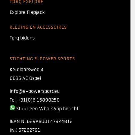
TORQ EXPLORE
Explore Flapjack
KLEDING EN ACCESSOIRES
Torq bidons
STICHTING E-POWER SPORTS
Ketelaarsweg 4
6035 AC Ospel
info@e-powersport.eu
Tel. +31(0)6 15890250
Stuur een WhatsApp bericht
IBAN
NL62RABO0147924812
KvK
67262791