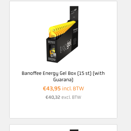
Banoffee Energy Gel Box (15 st) (with
Guarana)
€
43,95
incl. BTW
€
40,32
excl. BTW