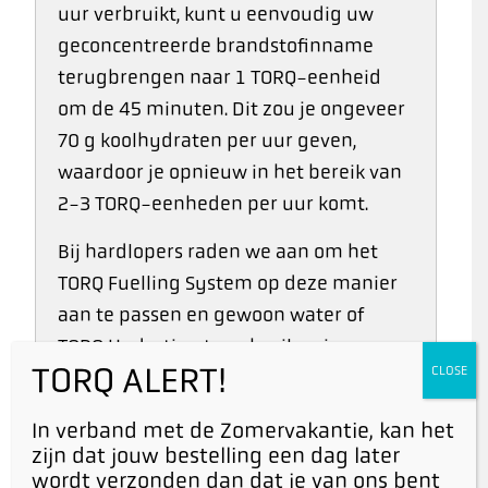
uur verbruikt, kunt u eenvoudig uw
geconcentreerde brandstofinname
terugbrengen naar 1 TORQ-eenheid
om de 45 minuten. Dit zou je ongeveer
70 g koolhydraten per uur geven,
waardoor je opnieuw in het bereik van
2-3 TORQ-eenheden per uur komt.
Bij hardlopers raden we aan om het
TORQ Fuelling System op deze manier
aan te passen en gewoon water of
TORQ Hydration te gebruiken in
TORQ ALERT!
CLOSE
combinatie met een regelmatige
inname van TORQ Energie Gels, omdat
In verband met de Zomervakantie, kan het
dit u in staat stelt om tijdens
zijn dat jouw bestelling een dag later
evenementen water op te nemen bij
wordt verzonden dan dat je van ons bent