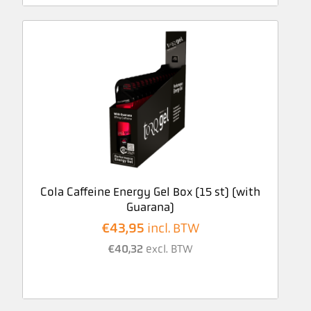
Cola Caffeine Energy Gel Box (15 st) (with
Guarana)
€
43,95
incl. BTW
€
40,32
excl. BTW