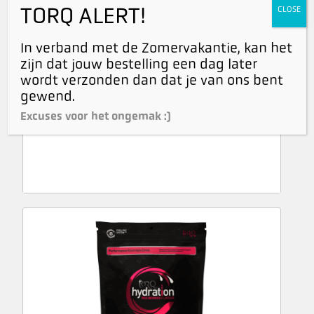
TORQ ALERT!
CLOSE
In verband met de Zomervakantie, kan het
zijn dat jouw bestelling een dag later
wordt verzonden dan dat je van ons bent
Organic Flapjack Apple Strudel Box
gewend.
€
64,95
incl. BTW
Excuses voor het ongemak :)
€
59,59
excl. BTW