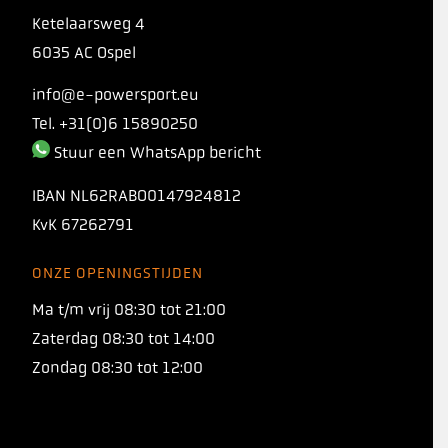
Ketelaarsweg 4
6035 AC Ospel
info@e-powersport.eu
Tel. +31(0)6 15890250
Stuur een WhatsApp bericht
IBAN
NL62RABO0147924812
KvK
67262791
ONZE OPENINGSTIJDEN
INTRODUCING
Ma t/m vrij 08:30 tot 21:00
TORQ 1:1 PROTO
Zaterdag 08:30 tot 14:00
Zondag 08:30 tot 12:00
Onze nieuwe koolhydraatformule met een
verhouding van 1:1 tussen maltodextrine en
fructose, waarmee je 120+ gram koolhydraten
per uur kunt innemen!