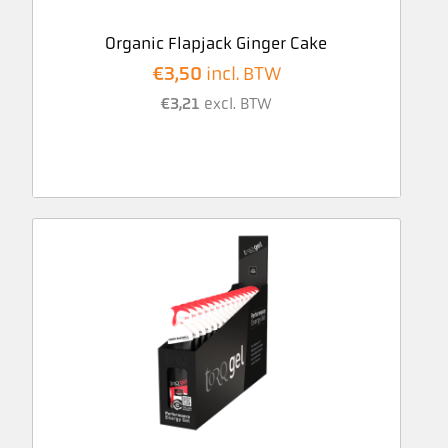
Organic Flapjack Ginger Cake
€
3,50
incl. BTW
€
3,21
excl. BTW