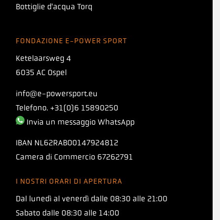
Bottiglie d'acqua Torq
FONDAZIONE E-POWER SPORT
Ketelaarsweg 4
6035 AC Ospel
info@e-powersport.eu
Telefono. +31(0)6 15890250
Invia un messaggio WhatsApp
IBAN
NL62RABO0147924812
Camera di Commercio
67262791
I NOSTRI ORARI DI APERTURA
PRESENTAZIONE
Dal lunedì al venerdì dalle 08:30 alle 21:00
TORQ 1:1 PROTO
Sabato dalle 08:30 alle 14:00