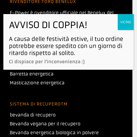
RIVENDITORE TORQ BENELUX
E-Power è rivenditore ufficiale nel Benelux del
marchio Torq. Quindi acquista i tuoi prodotti in
AVVISO DI COPPIA!
VICINO
sicurezza da E-Power.
A causa delle festività estive, il tuo ordine
potrebbe essere spedito con un giorno di
SISTEMA DI ALIMENTAZIONETM
ritardo rispetto al solito.
Bevanda energetica
Ci dispiace per l'inconvenienza :)
Gel energetico
Barretta energetica
Masticazione energetica
SISTEMA DI RECUPEROTM
bevanda di recupero
Bevanda vegana per il recupero
Bevanda energetica biologica in polvere