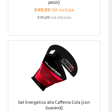
pezzi)
€
49,99
IVA inclusa
€
45,86
Iva esclusa
Gel Energetico alla Caffeina Cola (con
Guaranà)