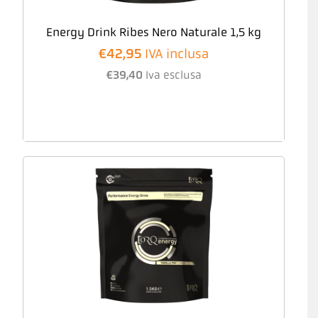
Energy Drink Ribes Nero Naturale 1,5 kg
€
42,95
IVA inclusa
€
39,40
Iva esclusa