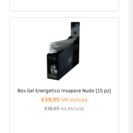
Box Gel Energetico Insapore Nudo (15 pz)
€
39,95
IVA inclusa
€
36,65
Iva esclusa