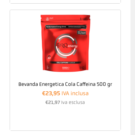
Bevanda Energetica Cola Caffeina 500 gr
€
23,95
IVA inclusa
€
21,97
Iva esclusa