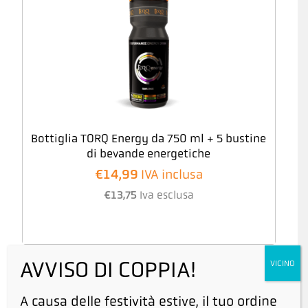
Bottiglia TORQ Energy da 750 ml + 5 bustine
di bevande energetiche
€
14,99
IVA inclusa
€
13,75
Iva esclusa
AVVISO DI COPPIA!
VICINO
A causa delle festività estive, il tuo ordine