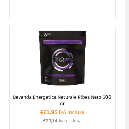
Bevanda Energetica Naturale Ribes Nero 500
gr
€
21,95
IVA inclusa
€
20,14
Iva esclusa