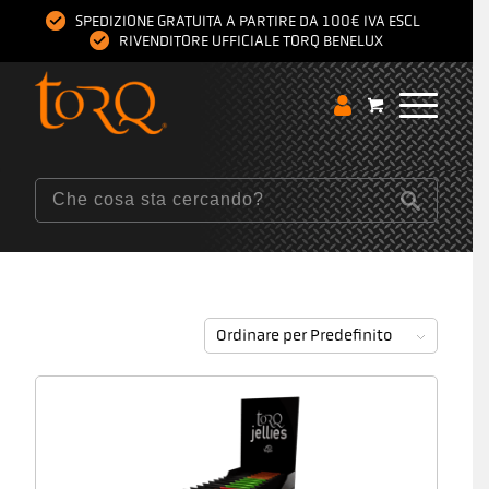
SPEDIZIONE GRATUITA A PARTIRE DA 100€ IVA ESCL
RIVENDITORE UFFICIALE TORQ BENELUX
Ordinare per
Predefinito