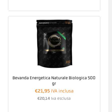
Bevanda Energetica Naturale Biologica 500
gr
€
21,95
IVA inclusa
€
20,14
Iva esclusa