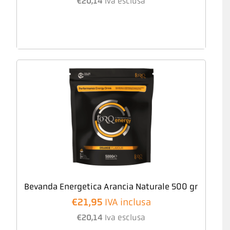
€
20,14
Iva esclusa
Bevanda Energetica Arancia Naturale 500 gr
€
21,95
IVA inclusa
€
20,14
Iva esclusa