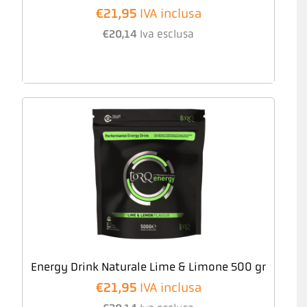
€
21,95
IVA inclusa
€
20,14
Iva esclusa
Energy Drink Naturale Lime & Limone 500 gr
€
21,95
IVA inclusa