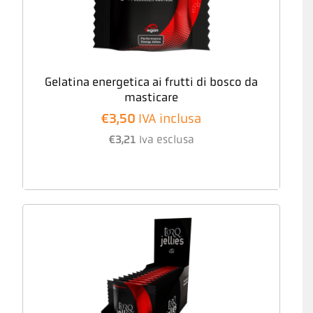
Gelatina energetica ai frutti di bosco da
masticare
€
3,50
IVA inclusa
€
3,21
Iva esclusa