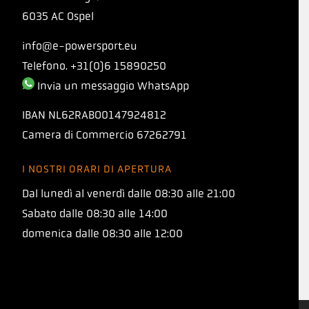
6035 AC Ospel
info@e-powersport.eu
Telefono. +31(0)6 15890250
Invia un messaggio WhatsApp
IBAN
NL62RABO0147924812
Camera di Commercio
67262791
I NOSTRI ORARI DI APERTURA
PRESENTAZIONE
Dal lunedì al venerdì dalle 08:30 alle 21:00
TORQ 1:1 PROTO
Sabato dalle 08:30 alle 14:00
domenica dalle 08:30 alle 12:00
La nostra nuova formula a base di carboidrati
con un rapporto maltodestrina-fruttosio di 1:1,
che ti permette di assumere oltre 120 grammi
di carboidrati all'ora!
Codice sconto
Usa il codice ora
PROTO10
per