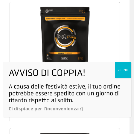
AVVISO DI COPPIA!
VICINO
Bevanda Energetica Arancia Naturale 500 gr
€
21,95
IVA inclusa
A causa delle festività estive, il tuo ordine
potrebbe essere spedito con un giorno di
€
20,14
Iva esclusa
ritardo rispetto al solito.
Ci dispiace per l'inconvenienza :)