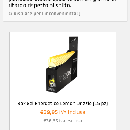
ritardo rispetto al solito.
Ci dispiace per l'inconvenienza :)
Anche altri hanno visto
Box Gel Energetico Lemon Drizzle (15 pz)
€
39,95
IVA inclusa
€
36,65
Iva esclusa