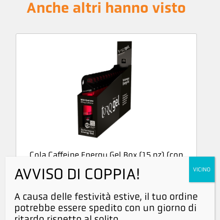
Anche altri hanno visto
Cola Caffeine Energy Gel Box (15 pz) (con
Guaranà)
AVVISO DI COPPIA!
VICINO
€
43,95
IVA inclusa
€
40,32
Iva esclusa
A causa delle festività estive, il tuo ordine
potrebbe essere spedito con un giorno di
ritardo rispetto al solito.