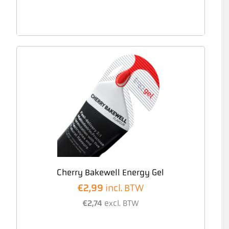
Cherry Bakewell Energy Gel
€
2,99
incl. BTW
€
2,74
excl. BTW