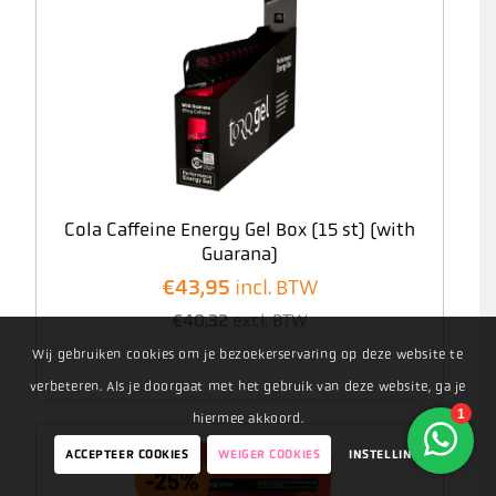
INTRODUCING
TORQ 1:1 PROTO
Onze nieuwe koolhydraatformule met een
Cola Caffeine Energy Gel Box (15 st) (with
verhouding van 1:1 tussen maltodextrine en
Guarana)
fructose, waarmee je 120+ gram koolhydraten
€
43,95
per uur kunt innemen!
incl. BTW
€
40,32
excl. BTW
10%
Gebruik nu code
PROTO10
voor
kennismakingskorting
.
Wij gebruiken cookies om je bezoekerservaring op deze website te
*Kortingscode is eenmalig te gebruiken,
verbeteren. Als je doorgaat met het gebruik van deze website, ga je
alleen geldig voor 1:1 Proto Products tot 31.08.2026
hiermee akkoord.
Ontdek nu!
ACCEPTEER COOKIES
WEIGER COOKIES
INSTELLINGEN