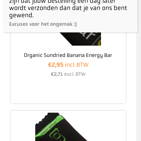
zijn dat jouw bestelling een dag later
wordt verzonden dan dat je van ons bent
gewend.
Excuses voor het ongemak :)
Organic Sundried Banana Energy Bar
€
2,95
incl. BTW
€
2,71
excl. BTW