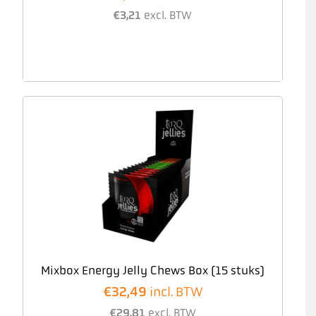
€
3,21
excl. BTW
Mixbox Energy Jelly Chews Box (15 stuks)
€
32,49
incl. BTW
€
29,81
excl. BTW