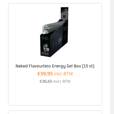
Naked Flavourless Energy Gel Box (15 st)
€
39,95
incl. BTW
€
36,65
excl. BTW