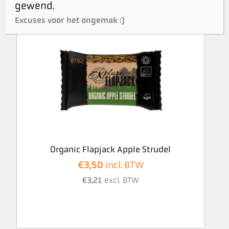
gewend.
Excuses voor het ongemak :)
Organic Flapjack Apple Strudel
€
3,50
incl. BTW
€
3,21
excl. BTW