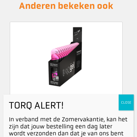
Anderen bekeken ook
Forest Fruits Energy Gel Box (15 st) (with
TORQ ALERT!
CLOSE
Guarana)
€
43,95
incl. BTW
In verband met de Zomervakantie, kan het
€
40,32
excl. BTW
zijn dat jouw bestelling een dag later
wordt verzonden dan dat je van ons bent