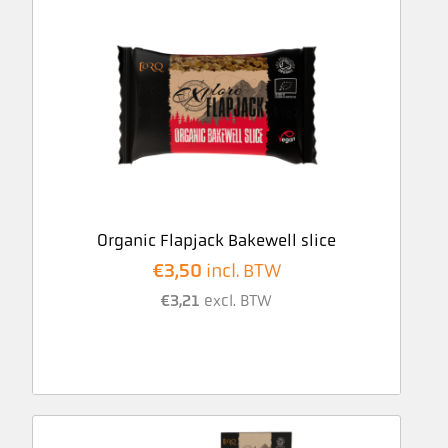
Organic Flapjack Bakewell slice
€
3,50
incl. BTW
€
3,21
excl. BTW