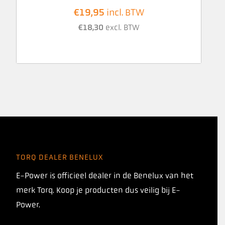
€
19,95
incl. BTW
€
18,30
excl. BTW
TORQ DEALER BENELUX
E-Power is officieel dealer in de Benelux van het
merk Torq. Koop je producten dus veilig bij E-
Power.