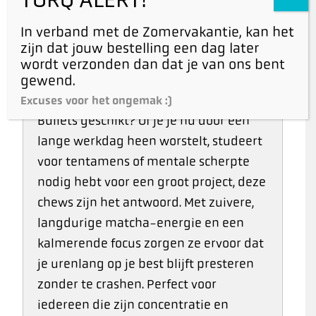
productiviteit te stimuleren. Deze
In verband met de Zomervakantie, kan het
heerlijke matcha chews werken snel, je
zijn dat jouw bestelling een dag later
hoeft maar 30 seconden te kauwen om
wordt verzonden dan dat je van ons bent
gewend.
de concentratieverhogende formule
vrij te maken.
Voor wie zijn Brain
Excuses voor het ongemak :)
Bullets geschikt?
Of je je nu door een
lange werkdag heen worstelt, studeert
voor tentamens of mentale scherpte
nodig hebt voor een groot project, deze
chews zijn het antwoord. Met zuivere,
langdurige matcha-energie en een
kalmerende focus zorgen ze ervoor dat
je urenlang op je best blijft presteren
zonder te crashen. Perfect voor
iedereen die zijn concentratie en