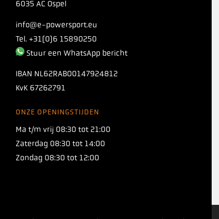
6035 AC Ospel
info@e-powersport.eu
Tel. +31(0)6 15890250
Stuur een WhatsApp bericht
IBAN
NL62RABO0147924812
KvK
67262791
ONZE OPENINGSTIJDEN
INTRODUCING
Ma t/m vrij 08:30 tot 21:00
TORQ 1:1 PROTO
Zaterdag 08:30 tot 14:00
Zondag 08:30 tot 12:00
Onze nieuwe koolhydraatformule met een
verhouding van 1:1 tussen maltodextrine en
fructose, waarmee je 120+ gram koolhydraten
per uur kunt innemen!
10%
Gebruik nu code
PROTO10
voor