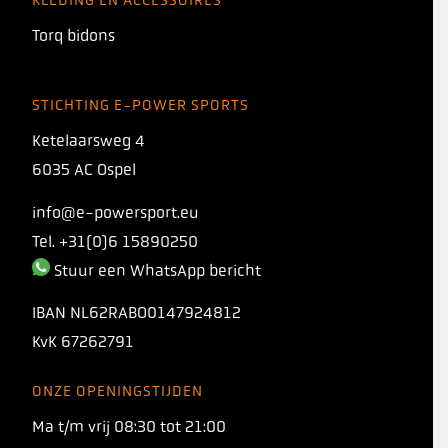
Torq bidons
STICHTING E-POWER SPORTS
Ketelaarsweg 4
6035 AC Ospel
info@e-powersport.eu
Tel. +31(0)6 15890250
Stuur een WhatsApp bericht
IBAN
NL62RABO0147924812
KvK
67262791
ONZE OPENINGSTIJDEN
INTRODUCING
Ma t/m vrij 08:30 tot 21:00