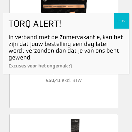
TORQ ALERT!
CLOSE
In verband met de Zomervakantie, kan het
zijn dat jouw bestelling een dag later
wordt verzonden dan dat je van ons bent
gewend.
Vegan Recovery Creamy Cocoa 1,5 kg
Excuses voor het ongemak :)
€
54,95
incl. BTW
€
50,41
excl. BTW