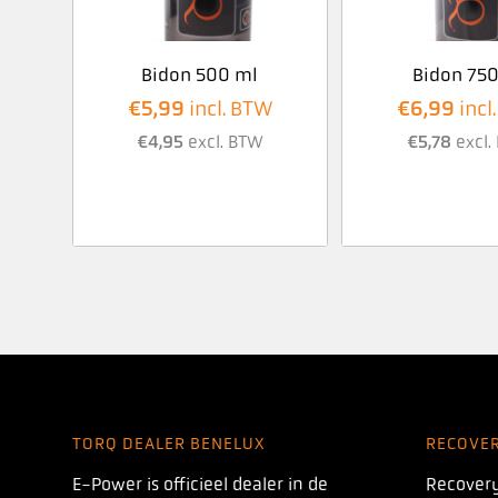
Bidon 500 ml
Bidon 750
€
5,99
€
6,99
incl. BTW
incl
€
4,95
excl. BTW
€
5,78
excl.
TORQ DEALER BENELUX
RECOVE
E-Power is officieel dealer in de
Recovery