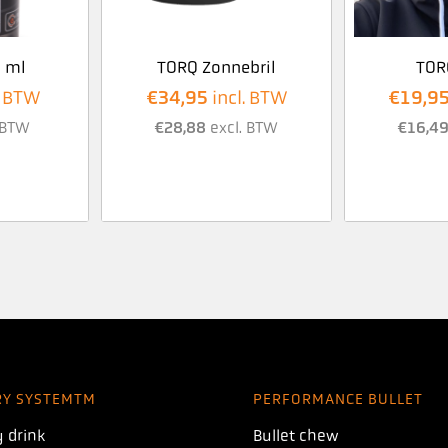
 ml
TORQ Zonnebril
TOR
€
34,95
€
19,9
. BTW
incl. BTW
 BTW
€
28,88
excl. BTW
€
16,4
RY SYSTEMTM
PERFORMANCE BULLET
 drink
Bullet chew