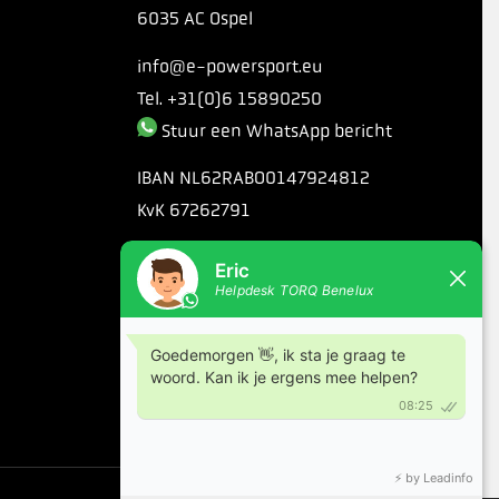
6035 AC Ospel
info@e-powersport.eu
Tel. +31(0)6 15890250
Stuur een WhatsApp bericht
IBAN
NL62RABO0147924812
KvK
67262791
ONZE OPENINGSTIJDEN
Ma t/m vrij 08:30 tot 21:00
Zaterdag 08:30 tot 14:00
Zondag 08:30 tot 12:00