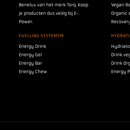
Benelux van het merk Torq. Koop
Vegan Re
je producten dus veilig bij E-
Organic 
Power.
Recovery
FUELLING SYSTEMTM
HYDRAT
Energy Drink
Hydriati
Energy Gel
Drink ve
INTRODUCING
Energy Bar
Drink Or
TORQ 1:1 PROTO
Energy Chew
Energy 
Onze nieuwe koolhydraatformule met een
verhouding van 1:1 tussen maltodextrine en
fructose, waarmee je 120+ gram
koolhydraten per uur kunt innemen!
10%
Gebruik nu code
PROTO10
voor
kennismakingskorting
.
*Kortingscode is eenmalig te gebruiken,
alleen geldig voor 1:1 Proto Products tot 31.08.2026