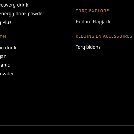
covery drink
TORQ EXPLORE
energy drink powder
Explore Flapjack
 Plus
KLEDING EN ACCESSOIRES
ION
Torq bidons
on drink
gan
ganic
Powder