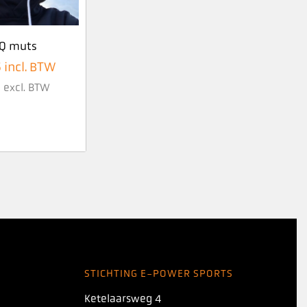
Q muts
5
incl. BTW
9
excl. BTW
STICHTING E-POWER SPORTS
Ketelaarsweg 4