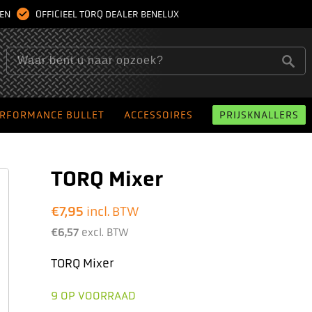
GEN
OFFICIEEL TORQ DEALER BENELUX
RFORMANCE BULLET
ACCESSOIRES
PRIJSKNALLERS
TORQ Mixer
€
7,95
incl. BTW
€
6,57
excl. BTW
TORQ Mixer
9 OP VOORRAAD